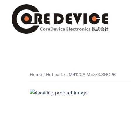
コ
ン
テ
ン
ツ
へ
ス
キ
ッ
プ
Home
/
Hot part
/ LM4120AIM5X-3.3NOPB