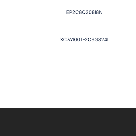
EP2C8Q208I8N
XC7A100T-2CSG324I