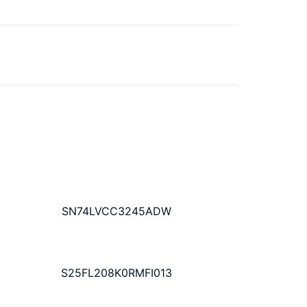
SN74LVCC3245ADW
S25FL208K0RMFI013