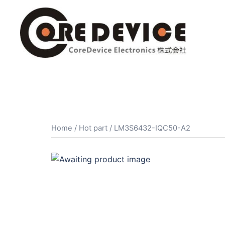
コ
ン
テ
ン
ツ
へ
ス
キ
ッ
プ
Home
/
Hot part
/ LM3S6432-IQC50-A2