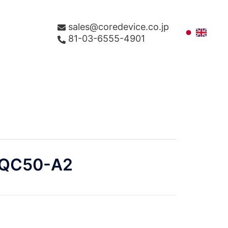
sales@coredevice.co.jp
81-03-6555-4901
IQC50-A2