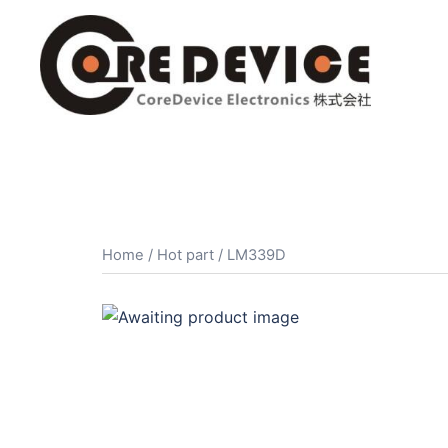
コ
ン
テ
ン
ツ
へ
ス
キ
ッ
プ
Home
/
Hot part
/ LM339D