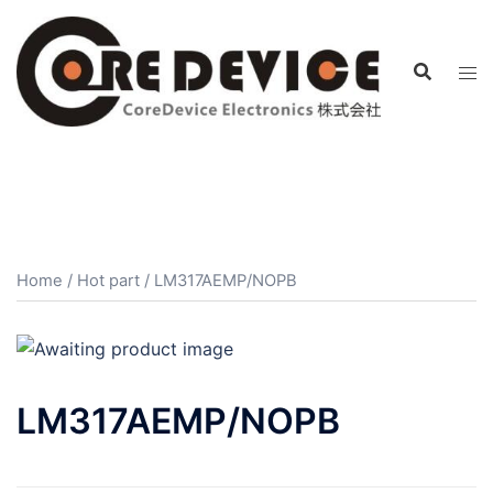
コ
ン
テ
ン
ツ
へ
ス
キ
ッ
プ
Home
/
Hot part
/ LM317AEMP/NOPB
LM317AEMP/NOPB