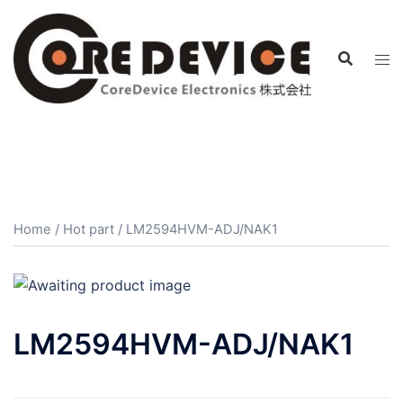
コ
ン
テ
ン
ツ
へ
ス
キ
ッ
プ
Home
/
Hot part
/ LM2594HVM-ADJ/NAK1
LM2594HVM-ADJ/NAK1