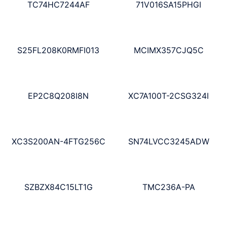
TC74HC7244AF
71V016SA15PHGI
S25FL208K0RMFI013
MCIMX357CJQ5C
EP2C8Q208I8N
XC7A100T-2CSG324I
XC3S200AN-4FTG256C
SN74LVCC3245ADW
SZBZX84C15LT1G
TMC236A-PA