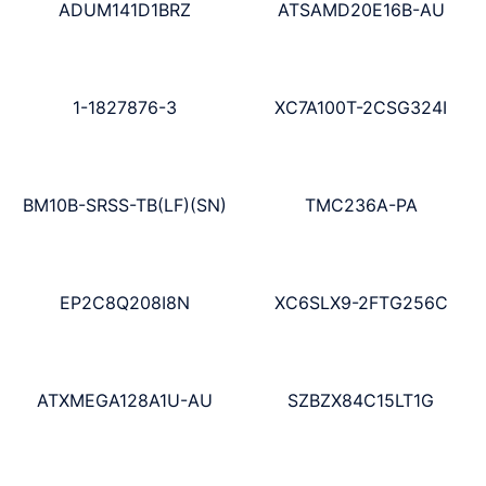
ADUM141D1BRZ
ATSAMD20E16B-AU
1-1827876-3
XC7A100T-2CSG324I
BM10B-SRSS-TB(LF)(SN)
TMC236A-PA
EP2C8Q208I8N
XC6SLX9-2FTG256C
ATXMEGA128A1U-AU
SZBZX84C15LT1G