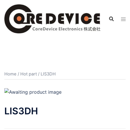
コ
ン
テ
ン
ツ
へ
ス
キ
ッ
プ
Home
/
Hot part
/ LIS3DH
LIS3DH