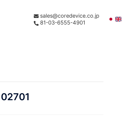
sales@coredevice.co.jp
81-03-6555-4901
02701