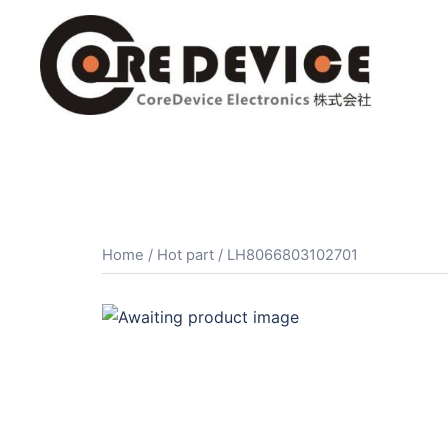
コ
ン
テ
ン
ツ
へ
ス
キ
ッ
プ
Home
/
Hot part
/ LH8066803102701