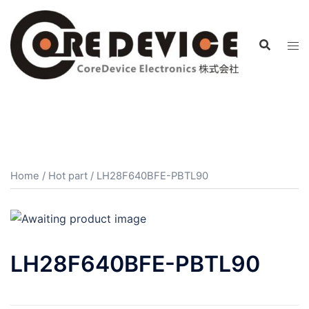
コ
ン
テ
ン
ツ
へ
ス
キ
ッ
プ
Home
/
Hot part
/ LH28F640BFE-PBTL90
LH28F640BFE-PBTL90