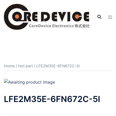
コ
ン
テ
ン
ツ
へ
ス
キ
ッ
プ
Home
/
Hot part
/ LFE2M35E-6FN672C-5I
LFE2M35E-6FN672C-5I