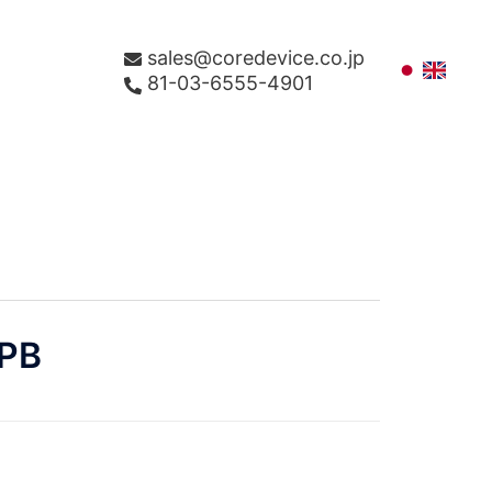
sales@coredevice.co.jp
81-03-6555-4901
PB