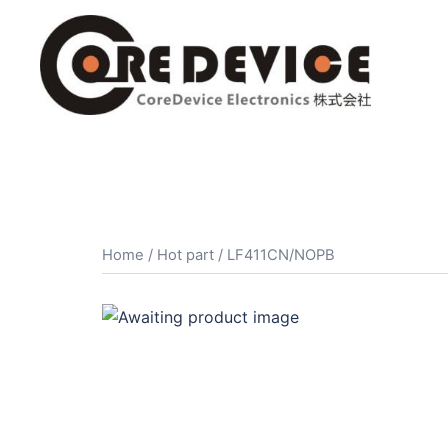
コ
ン
テ
ン
ツ
へ
ス
キ
ッ
プ
Home
/
Hot part
/ LF411CN/NOPB