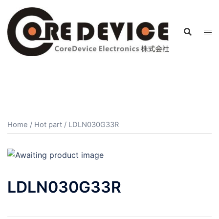
コ
ン
テ
ン
ツ
へ
ス
キ
ッ
プ
Home
/
Hot part
/ LDLN030G33R
LDLN030G33R