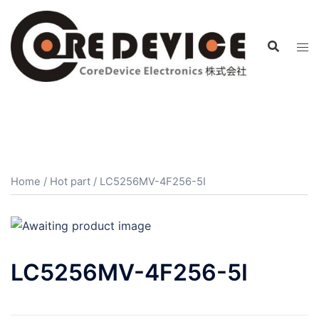
コ
ン
テ
ン
ツ
へ
ス
キ
ッ
プ
Home
/
Hot part
/ LC5256MV-4F256-5I
LC5256MV-4F256-5I