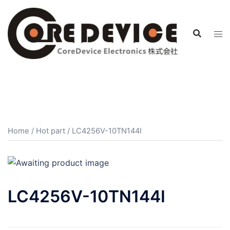
コ
ン
テ
ン
ツ
へ
ス
キ
ッ
プ
Home
/
Hot part
/ LC4256V-10TN144I
LC4256V-10TN144I