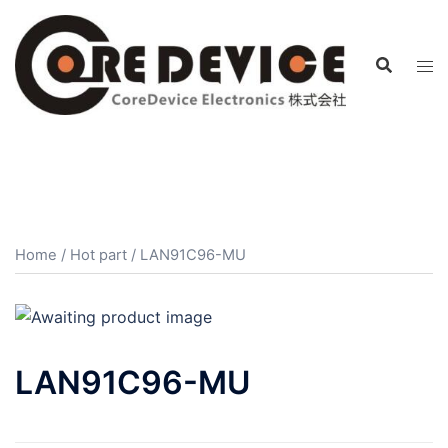
コ
ン
テ
ン
ツ
へ
ス
キ
ッ
プ
Home
/
Hot part
/ LAN91C96-MU
LAN91C96-MU