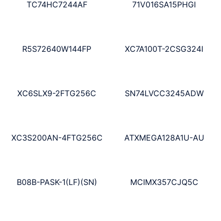
TC74HC7244AF
71V016SA15PHGI
R5S72640W144FP
XC7A100T-2CSG324I
XC6SLX9-2FTG256C
SN74LVCC3245ADW
XC3S200AN-4FTG256C
ATXMEGA128A1U-AU
B08B-PASK-1(LF)(SN)
MCIMX357CJQ5C