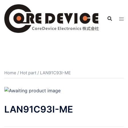
コ
ン
テ
ン
ツ
へ
ス
キ
ッ
プ
Home
/
Hot part
/ LAN91C93I-ME
LAN91C93I-ME