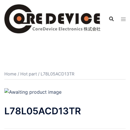
コ
ン
テ
ン
ツ
へ
ス
キ
ッ
プ
Home
/
Hot part
/ L78L05ACD13TR
L78L05ACD13TR