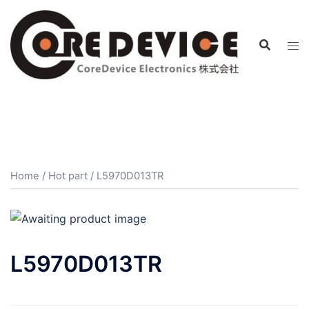
コ
ン
テ
ン
ツ
へ
ス
キ
ッ
プ
Home
/
Hot part
/ L5970D013TR
L5970D013TR