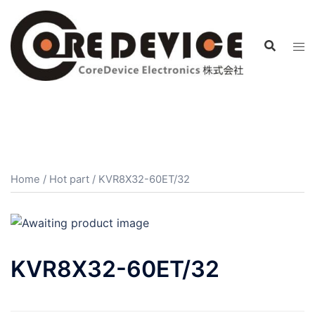
コ
ン
テ
ン
ツ
へ
ス
キ
ッ
プ
Home
/
Hot part
/ KVR8X32-60ET/32
KVR8X32-60ET/32