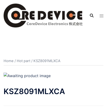
コ
ン
テ
ン
ツ
へ
ス
キ
ッ
プ
Home
/
Hot part
/ KSZ8091MLXCA
KSZ8091MLXCA