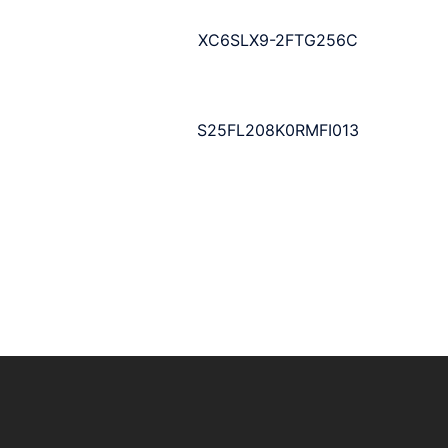
XC6SLX9-2FTG256C
S25FL208K0RMFI013