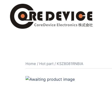
コ
ン
テ
ン
ツ
へ
ス
キ
ッ
プ
Home
/
Hot part
/ KSZ8081RNBIA