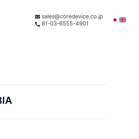
sales@coredevice.co.jp
81-03-6555-4901
IA