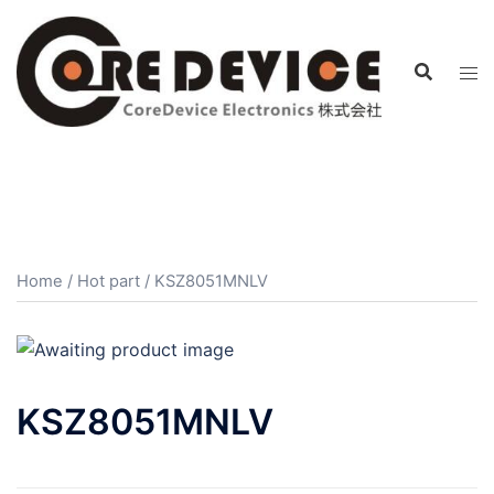
コ
ン
テ
ン
ツ
へ
ス
キ
ッ
プ
Home
/
Hot part
/ KSZ8051MNLV
KSZ8051MNLV