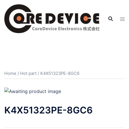
コ
ン
テ
ン
ツ
へ
ス
キ
ッ
プ
Home
/
Hot part
/ K4X51323PE-8GC6
K4X51323PE-8GC6