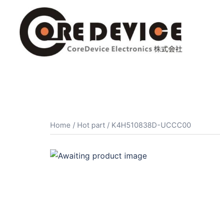
コ
ン
テ
ン
ツ
へ
ス
キ
ッ
プ
Home
/
Hot part
/ K4H510838D-UCCC00