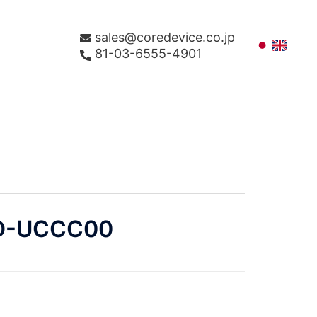
sales@coredevice.co.jp
81-03-6555-4901
D-UCCC00