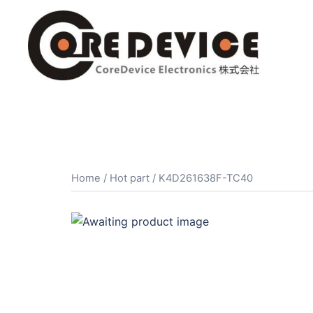
コ
ン
テ
ン
ツ
へ
ス
キ
ッ
プ
Home
/
Hot part
/ K4D261638F-TC40