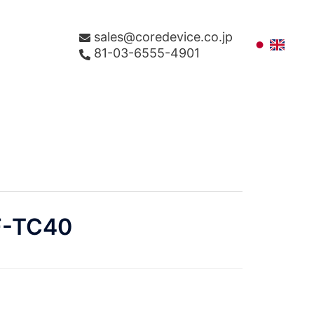
sales@coredevice.co.jp
81-03-6555-4901
F-TC40