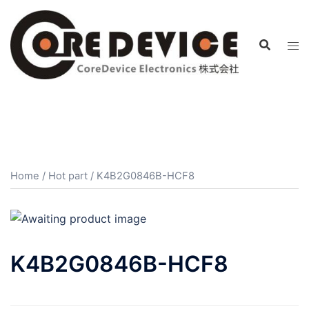
コ
ン
テ
ン
ツ
へ
ス
キ
ッ
プ
Home
/
Hot part
/ K4B2G0846B-HCF8
K4B2G0846B-HCF8