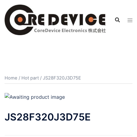
コ
ン
テ
ン
ツ
へ
ス
キ
ッ
プ
Home
/
Hot part
/ JS28F320J3D75E
JS28F320J3D75E