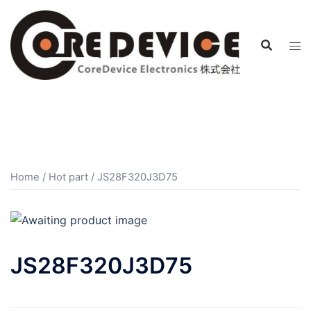
コ
ン
テ
ン
ツ
へ
ス
キ
ッ
プ
Home
/
Hot part
/ JS28F320J3D75
JS28F320J3D75