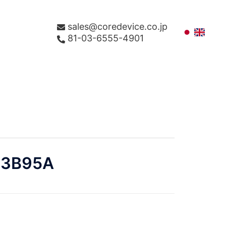
sales@coredevice.co.jp
81-03-6555-4901
33B95A