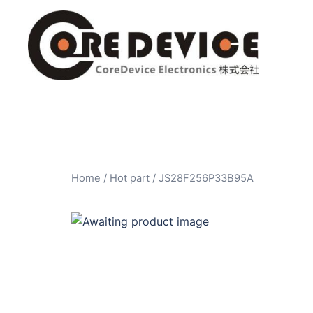
コ
ン
テ
ン
ツ
へ
ス
キ
ッ
プ
Home
/
Hot part
/ JS28F256P33B95A