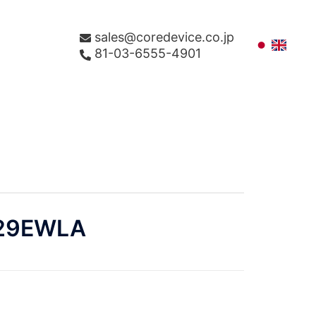
sales@coredevice.co.jp
81-03-6555-4901
29EWLA