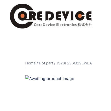
コ
ン
テ
ン
ツ
へ
ス
キ
ッ
プ
Home
/
Hot part
/ JS28F256M29EWLA