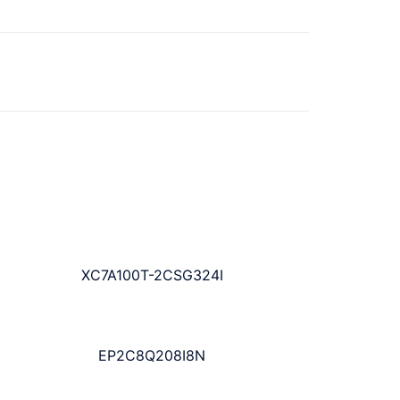
XC7A100T-2CSG324I
EP2C8Q208I8N