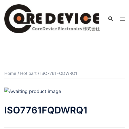
コ
ン
テ
ン
ツ
へ
ス
キ
ッ
プ
Home
/
Hot part
/ ISO7761FQDWRQ1
ISO7761FQDWRQ1