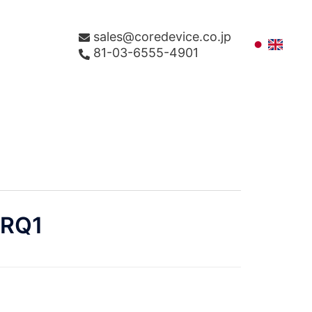
sales@coredevice.co.jp
81-03-6555-4901
WRQ1