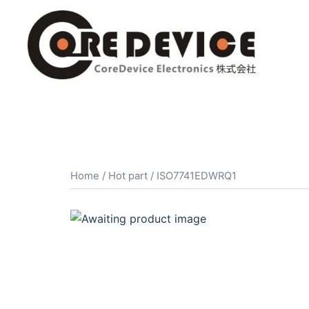
コ
ン
テ
ン
ツ
へ
ス
キ
ッ
プ
Home
/
Hot part
/ ISO7741EDWRQ1