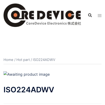
コ
ン
テ
ン
ツ
へ
ス
キ
ッ
プ
Home
/
Hot part
/ ISO224ADWV
ISO224ADWV