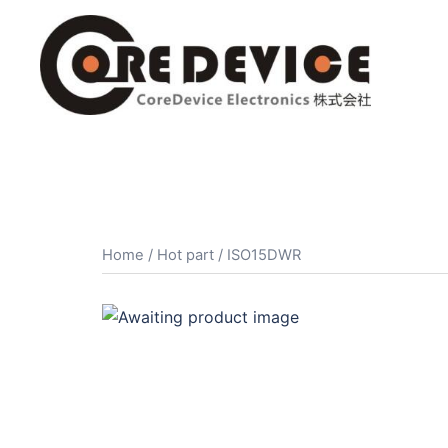
コ
ン
テ
ン
ツ
へ
ス
キ
ッ
プ
Home
/
Hot part
/ ISO15DWR