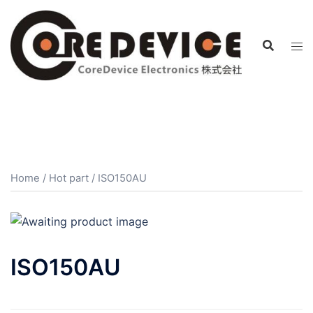
コ
ン
テ
ン
ツ
へ
ス
キ
ッ
プ
Home
/
Hot part
/ ISO150AU
ISO150AU