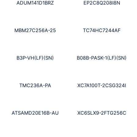
ADUM141D1BRZ
EP2C8Q208I8N
MBM27C256A-25
TC74HC7244AF
B3P-VH(LF)(SN)
B08B-PASK-1(LF)(SN)
TMC236A-PA
XC7A100T-2CSG324I
ATSAMD20E16B-AU
XC6SLX9-2FTG256C