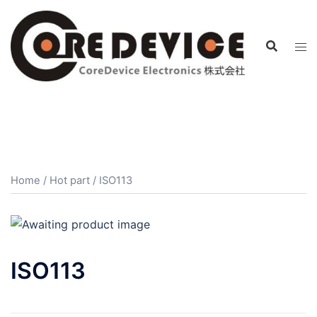
コ
ン
テ
ン
ツ
へ
ス
キ
ッ
プ
Home
/
Hot part
/ ISO113
ISO113