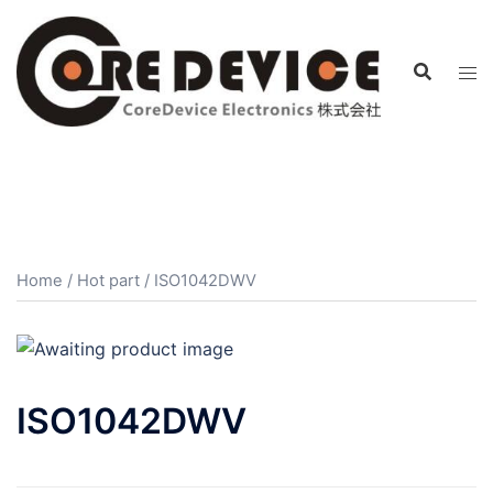
コ
ン
テ
ン
ツ
へ
ス
キ
ッ
プ
Home
/
Hot part
/ ISO1042DWV
ISO1042DWV