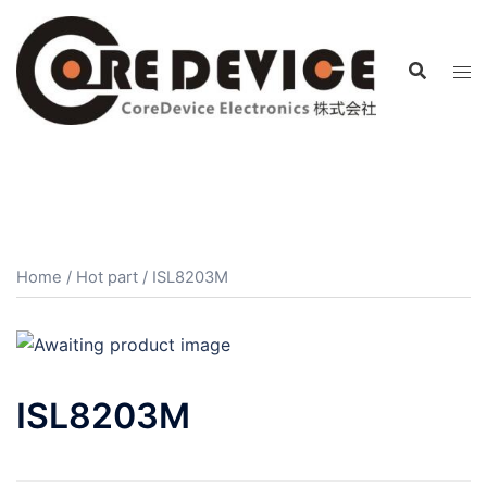
コ
ン
テ
ン
ツ
へ
ス
キ
ッ
プ
Home
/
Hot part
/ ISL8203M
ISL8203M