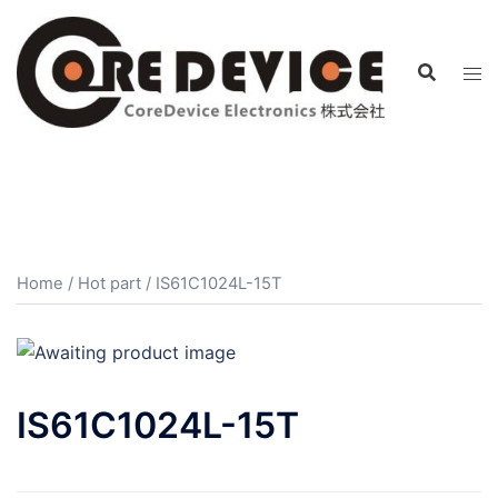
コ
ン
テ
ン
ツ
へ
ス
キ
ッ
プ
Home
/
Hot part
/ IS61C1024L-15T
IS61C1024L-15T