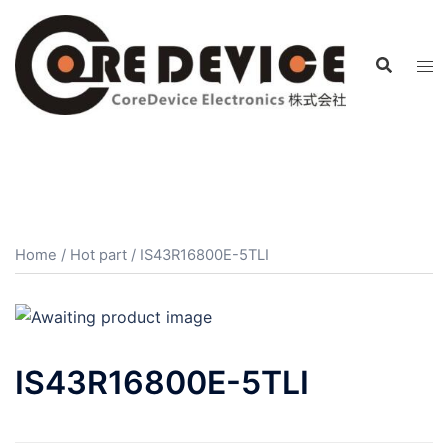
コ
ン
テ
ン
ツ
へ
ス
キ
ッ
プ
Home
/
Hot part
/ IS43R16800E-5TLI
IS43R16800E-5TLI