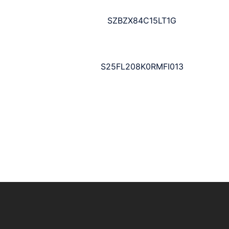
SZBZX84C15LT1G
S25FL208K0RMFI013