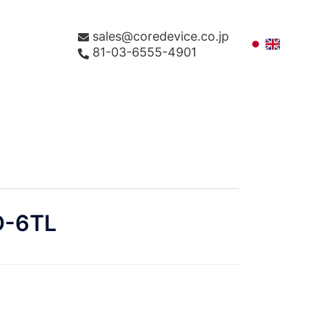
sales@coredevice.co.jp
81-03-6555-4901
D-6TL