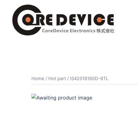
コ
ン
テ
ン
ツ
へ
ス
キ
ッ
プ
Home
/
Hot part
/ IS42S16160D-6TL