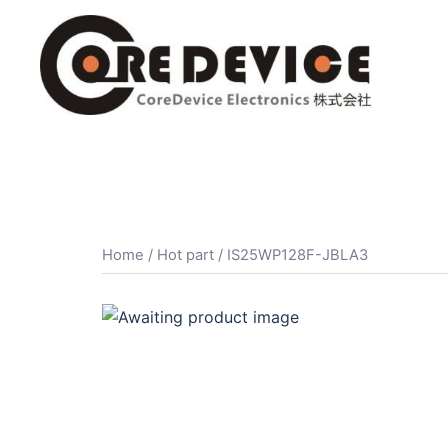
コ
ン
テ
ン
ツ
へ
ス
キ
ッ
プ
Home
/
Hot part
/ IS25WP128F-JBLA3