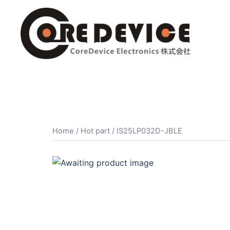
コ
ン
テ
ン
ツ
へ
ス
キ
ッ
プ
Home
/
Hot part
/ IS25LP032D-JBLE