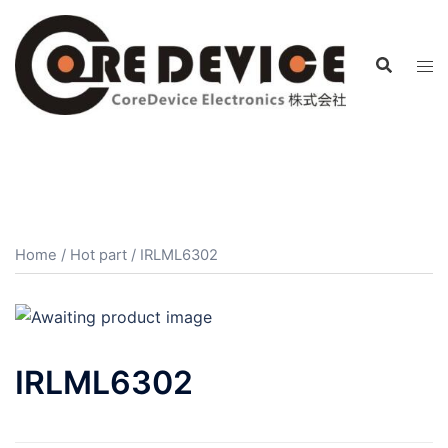
コ
ン
テ
ン
ツ
へ
ス
キ
ッ
プ
Home
/
Hot part
/ IRLML6302
IRLML6302