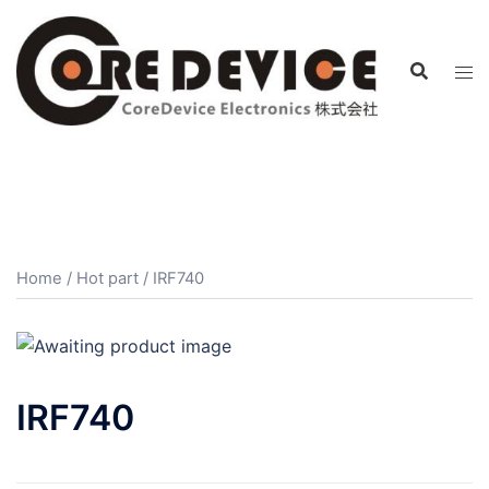
コ
ン
テ
ン
ツ
へ
ス
キ
ッ
プ
Home
/
Hot part
/ IRF740
IRF740