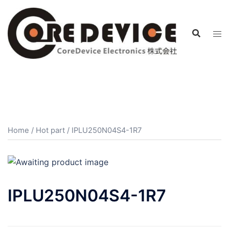
コ
ン
テ
ン
ツ
へ
ス
キ
ッ
プ
Home
/
Hot part
/ IPLU250N04S4-1R7
IPLU250N04S4-1R7