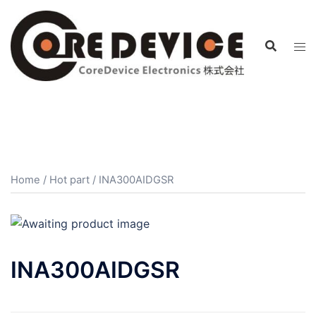
コ
ン
テ
ン
ツ
へ
ス
キ
ッ
プ
Home
/
Hot part
/ INA300AIDGSR
INA300AIDGSR