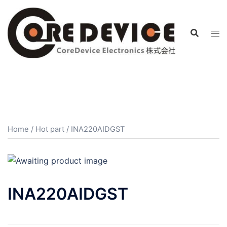
コ
ン
テ
ン
ツ
へ
ス
キ
ッ
プ
Home
/
Hot part
/ INA220AIDGST
INA220AIDGST