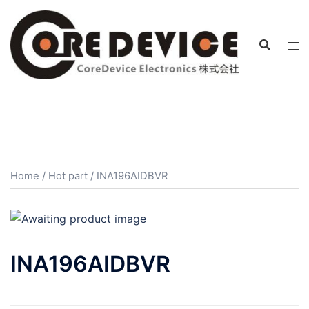
コ
ン
テ
ン
ツ
へ
ス
キ
ッ
プ
Home
/
Hot part
/ INA196AIDBVR
INA196AIDBVR