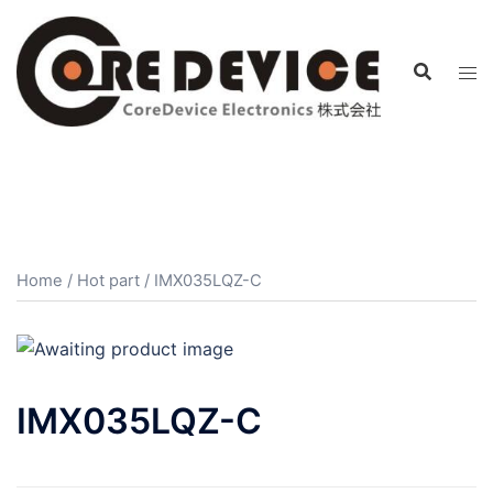
コ
ン
テ
ン
ツ
へ
ス
キ
ッ
プ
Home
/
Hot part
/ IMX035LQZ-C
IMX035LQZ-C