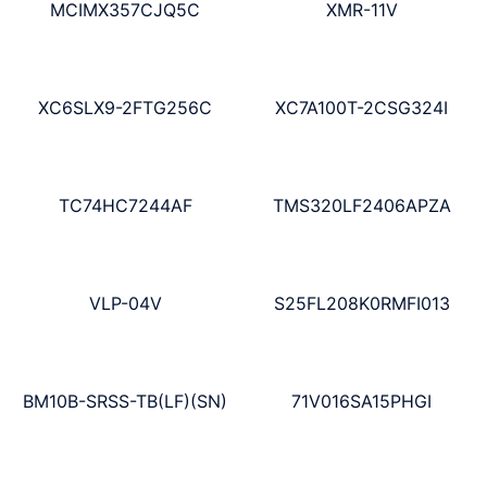
MCIMX357CJQ5C
XMR-11V
XC6SLX9-2FTG256C
XC7A100T-2CSG324I
TC74HC7244AF
TMS320LF2406APZA
VLP-04V
S25FL208K0RMFI013
BM10B-SRSS-TB(LF)(SN)
71V016SA15PHGI